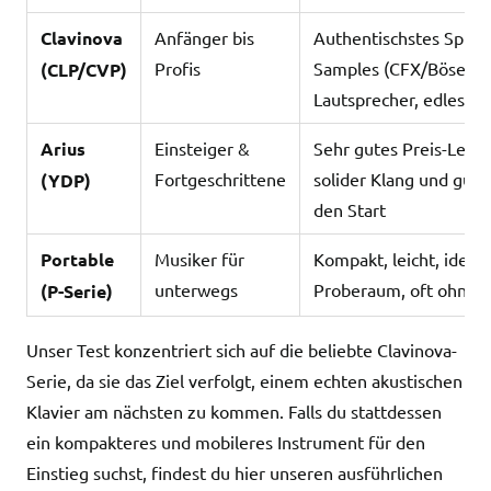
Clavinova
Anfänger bis
Authentischstes Spielg
Profis
Samples (CFX/Bösendo
(CLP/CVP)
Lautsprecher, edles De
Arius
Einsteiger &
Sehr gutes Preis-Leist
Fortgeschrittene
solider Klang und gute 
(YDP)
den Start
Portable
Musiker für
Kompakt, leicht, ideal
unterwegs
Proberaum, oft ohne f
(P-Serie)
Unser Test konzentriert sich auf die beliebte Clavinova-
Serie, da sie das Ziel verfolgt, einem echten akustischen
Klavier am nächsten zu kommen. Falls du stattdessen
ein kompakteres und mobileres Instrument für den
Einstieg suchst, findest du hier unseren ausführlichen