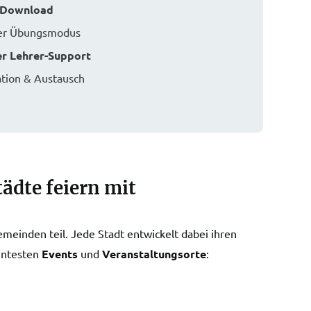
m Download
rter Übungsmodus
er Lehrer-Support
tion & Austausch
tädte feiern mit
einden teil. Jede Stadt entwickelt dabei ihren
anntesten
Events
und
Veranstaltungsorte
: