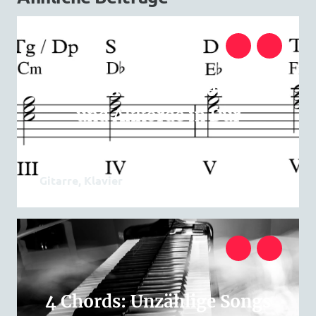
Stufentheorie: Stufenlehre
und Akkorde in Dur
Gitarre, Klavier
4 Chords: Unzählige Songs