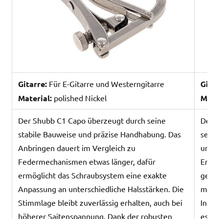
Gitarre:
Für E-Gitarre und Westerngitarre
Gitar
Material:
polished Nickel
Mate
Der Shubb C1 Capo überzeugt durch seine
Der F
stabile Bauweise und präzise Handhabung. Das
sein
Anbringen dauert im Vergleich zu
unkom
Federmechanismen etwas länger, dafür
Er hä
ermöglicht das Schraubsystem eine exakte
gesp
Anpassung an unterschiedliche Halsstärken. Die
mit S
Stimmlage bleibt zuverlässig erhalten, auch bei
Inton
höherer Saitenspannung. Dank der robusten
es j