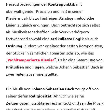
Herausforderungen der
Kontrapunktik
mit
überwältigender Präzision und ließ in seiner
Klaviermusik bis zu fünf eigenständige melodische
Linien zugleich erklingen. Bach betrachtete sich selbst
als Musikwissenschaftler. Sein Werk verkörpern
fortwährend sowohl eine
artikulierte Logik
als auch
Ordnung
. Zudem war er einer der ersten Komponisten,
der Stücke in sämtlichen Tonarten schrieb, wie das
„
Wohltemperierte Klavier
". Es ist eine Sammlung von
Präludien
und
Fugen
, welche Johann Sebastian Bach in
zwei Teilen zusammenstellte.
Die Musik von
Johann Sebastian Bach
zeugt oft von
seiner tiefen
Religiosität
. Ähnlich wie seine
Zeitgenossen, glaubte er fest an Gott und sah die Musik
als Mittel, um ihn zu preisen. Ein beträchtlicher Teil