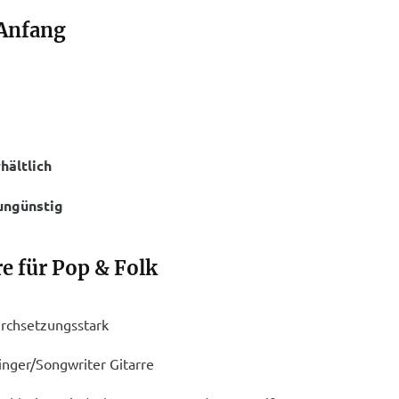
 Anfang
hältlich
 ungünstig
e für Pop & Folk
durchsetzungsstark
Singer/Songwriter Gitarre