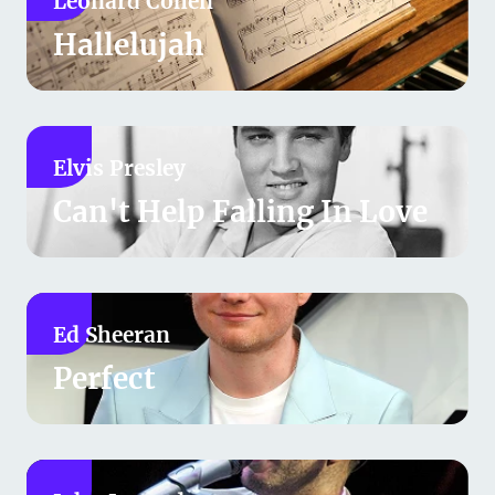
Leonard Cohen
Hallelujah
Elvis Presley
Can't Help Falling In Love
Ed Sheeran
Perfect