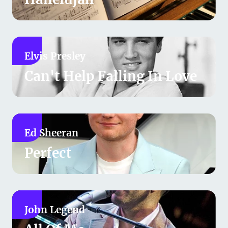
Elvis Presley
Can't Help Falling In Love
Ed Sheeran
Perfect
John Legend