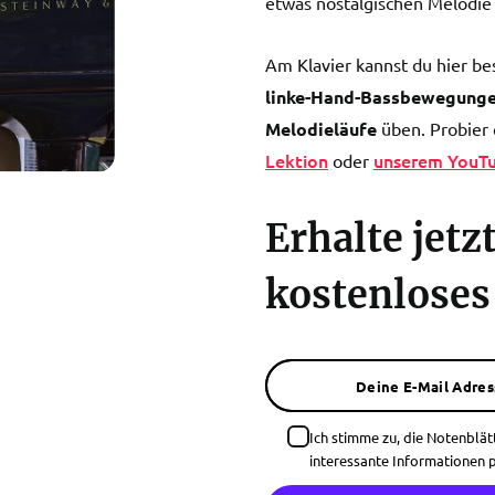
etwas nostalgischen Melodie 
Am Klavier kannst du hier b
linke-Hand-Bassbewegung
Melodieläufe
üben. Probier 
Lektion
unserem YouT
oder
Erhalte jetz
kostenloses
Deine E-Mail Adres
Ich stimme zu, die Notenblät
interessante Informationen p