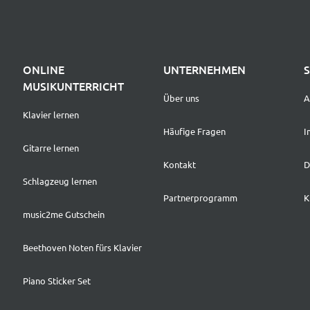
ONLINE
UNTERNEHMEN
MUSIKUNTERRICHT
Über uns
A
Klavier lernen
Häufige Fragen
I
Gitarre lernen
Kontakt
D
Schlagzeug lernen
Partnerprogramm
K
music2me Gutschein
Beethoven Noten fürs Klavier
Piano Sticker Set