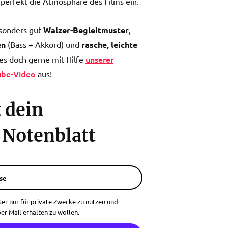
perfekt die Atmosphäre des Films ein.
esonders gut
Walzer-Begleitmuster
,
en
(Bass + Akkord) und
rasche, leichte
unserer
es doch gerne mit Hilfe
ube-Video
aus!
t dein
 Notenblatt
se
ter nur für private Zwecke zu nutzen und
er Mail erhalten zu wollen.