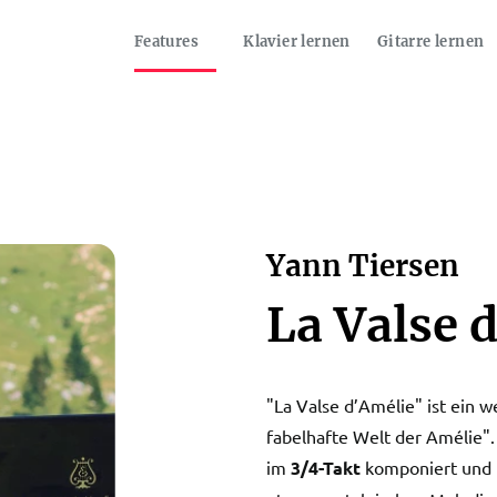
Features
Klavier lernen
Gitarre lernen
Yann Tiersen
La Valse 
"La Valse d’Amélie" ist ein w
fabelhafte Welt der Amélie". W
im
3/4-Takt
komponiert und f