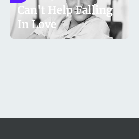
Can't Help Falling
In Love