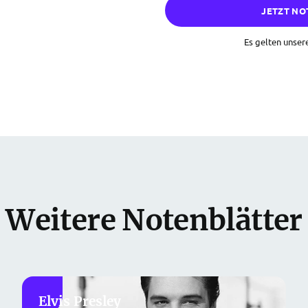
JETZT NO
Es gelten unser
Weitere Notenblätter
Elvis Presley