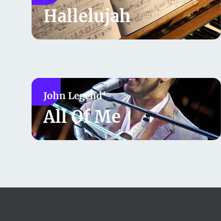
Hallelujah
John Legend
All Of Me