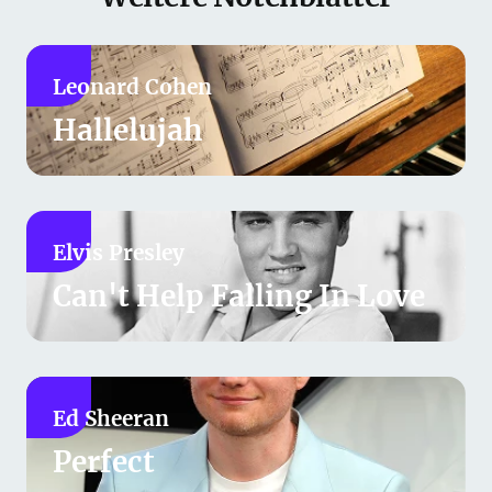
Leonard Cohen
Hallelujah
Elvis Presley
Can't Help Falling In Love
Ed Sheeran
Perfect