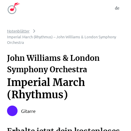
de
Notenblätter
Imperial March (Rhythmus) – John Williams & London Symphony
Orchestra
John Williams & London
Symphony Orchestra
Imperial March
(Rhythmus)
Gitarre