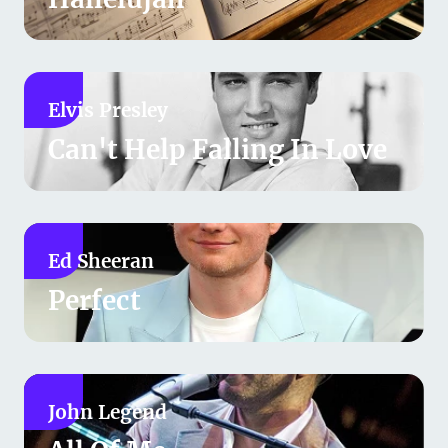
Elvis Presley
Can't Help Falling In Love
Ed Sheeran
Perfect
John Legend