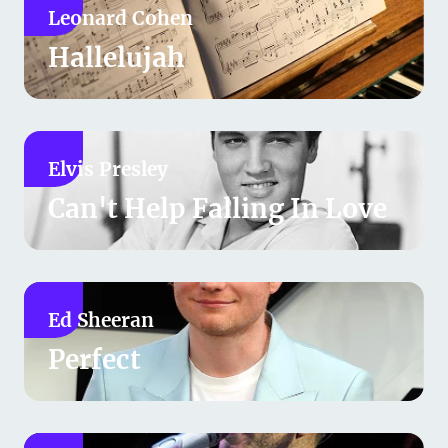
Leonard Cohen
Hallelujah
Elvis Presley
Can't Help Falling In Love
Ed Sheeran
Perfect