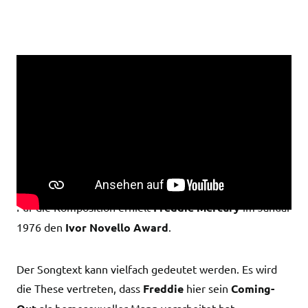
Bohemian Rhapsodie
erschien im Oktober 1975 und
belegte neun Wochen lang Platz 1 der britischen Charts.
Der von
Mercury
geschriebene Song fiel durch seinen
musikalisch ungewöhnlichen Aufbau auf. Ebenso stellte
er den Beginn einer neuen Ära der
Musikvideos
dar.
Für die Komposition erhielt
Freddie Mercury
im Januar
1976 den
Ivor Novello Award
.
Der Songtext kann vielfach gedeutet werden. Es wird
die These vertreten, dass
Freddie
hier sein
Coming-