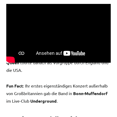
Kurz darauf folgte das
Debut-Album
Queen
.
Freddie
lebte zu dieser Zeit mit
Mary Austin
zusammen, beide teilten sich eine Wohnung im
Londoner Stadtteil West Kensington.
Queen
tourte danach als Vorgruppe durch England und
die USA.
Fun Fact
: Ihr erstes eigenständiges Konzert außerhalb
von Großbritannien gab die Band in
Bonn-Muffendorf
im Live-Club
Underground
.