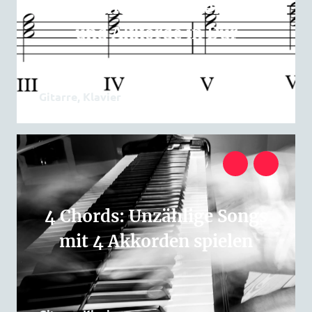
Stufentheorie: Stufenlehre
und Akkorde in Dur
Gitarre, Klavier
4 Chords: Unzählige Songs
mit 4 Akkorden spielen