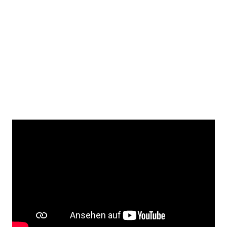
Freddie Mercury
selbst wird als einer der größten
Rockstars in Erinnerung bleiben. Seine einzigartige
Stimme, sein Songwriting Talent und seine
unverwechselbare Persönlichkeit haben ihn zur
Legende gemacht.