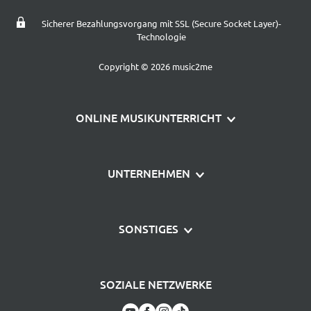
Sicherer Bezahlungsvorgang mit SSL (Secure Socket Layer)-
Technologie
Copyright © 2026 music2me
ONLINE MUSIKUNTERRICHT
Klavier lernen
UNTERNEHMEN
Gitarre lernen
Über uns
Schlagzeug lernen
SONSTIGES
Häufige Fragen
music2me Gutschein
AGB
Kontakt
Beethoven Noten fürs Klavier
SOZIALE NETZWERKE
Impressum
Partnerprogramm